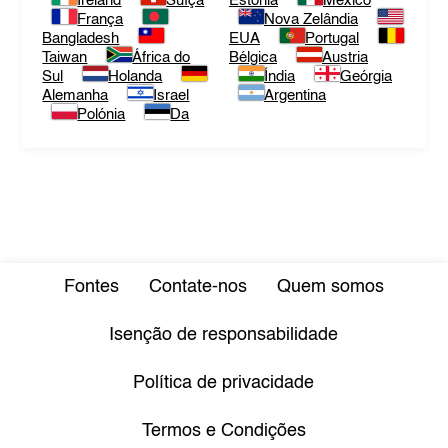
Ireland
Suíça
Estónia
México
França
Nova Zelândia
Bangladesh
EUA
Portugal
Taiwan
África do
Bélgica
Austria
Sul
Holanda
Índia
Geórgia
Alemanha
Israel
Argentina
Polónia
Da
Fontes
Contate-nos
Quem somos
Isenção de responsabilidade
Política de privacidade
Termos e Condições