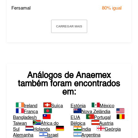
Fersamal
80%
igual
CARREGAR MAIS
Análogos de
Anaemex
também foram encontrados
em:
Ireland
Suíça
Estónia
México
França
Nova Zelândia
Bangladesh
EUA
Portugal
Taiwan
África do
Bélgica
Austria
Sul
Holanda
Índia
Geórgia
Alemanha
Israel
Argentina