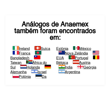
Análogos de
Anaemex
também foram encontrados
em:
Ireland
Suíça
Estónia
México
França
Nova Zelândia
Bangladesh
EUA
Portugal
Taiwan
África do
Bélgica
Austria
Sul
Holanda
Índia
Geórgia
Alemanha
Israel
Argentina
Polónia
Da