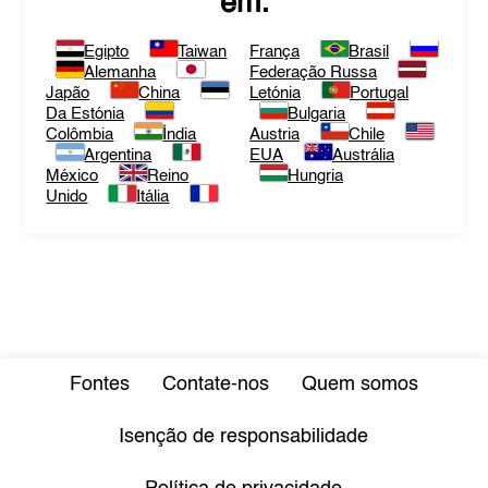
em:
Egipto
Taiwan
França
Brasil
Alemanha
Federação Russa
Japão
China
Letónia
Portugal
Da Estónia
Bulgaria
Colômbia
Índia
Austria
Chile
Argentina
EUA
Austrália
México
Reino
Hungria
Unido
Itália
Fontes
Contate-nos
Quem somos
Isenção de responsabilidade