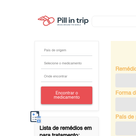
País de origem
Selecione o medicamento
Remédi
Onde encontrar
Forma d
Encontrar o
medicamento
País de
Lista de remédios em
para tratamento: