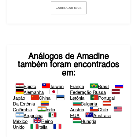
CARREGAR MAIS
Análogos de
Amadine
também foram encontrados
em:
Egipto
Taiwan
França
Brasil
Alemanha
Federação Russa
Japão
China
Letónia
Portugal
Da Estónia
Bulgaria
Colômbia
Índia
Austria
Chile
Argentina
EUA
Austrália
México
Reino
Hungria
Unido
Itália