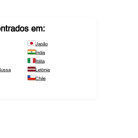
ntrados em:
Japão
Índia
Itália
Russa
Letónia
Chile