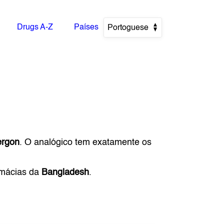
Drugs A-Z
Países
Portoguese
rgon
. O analógico tem exatamente os
rmácias da
Bangladesh
.