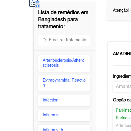
Atenção! 
Lista de remédios em
Bangladesh
para
tratamento:
AMADIN
Arteriosclerosis/Athero
sclerosis
Ingredien
Extrapyramidal Reactio
n
Amanta
Opção de
Infection
Parkins
Influenza
Parkins
Arterios
Influenza A