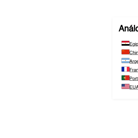
Anál
Egip
Chi
Arge
Fra
Port
EU