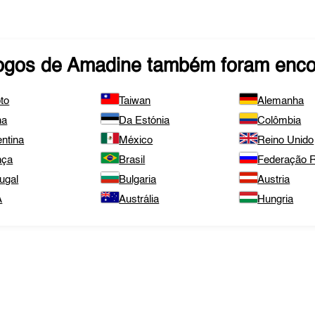
ogos de
Amadine
também foram enco
to
Taiwan
Alemanha
na
Da Estónia
Colômbia
ntina
México
Reino Unido
nça
Brasil
Federação 
ugal
Bulgaria
Austria
A
Austrália
Hungria