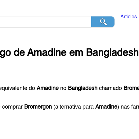
Articles
ogo de
Amadine
em
Bangladesh
equivalente do
Amadine
no
Bangladesh
chamado
Brome
e comprar
Bromergon
(alternativa para
Amadine
) nas fa