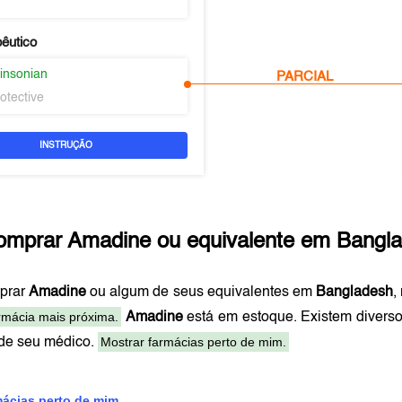
pêutico
kinsonian
PARCIAL
otective
INSTRUÇÃO
omprar
Amadine
ou equivalente em
Bangl
prar
Amadine
ou algum de seus equivalentes em
Bangladesh
,
rmácia mais próxima.
Amadine
está em estoque. Existem divers
Mostrar farmácias perto de mim.
 de seu médico.
mácias perto de mim