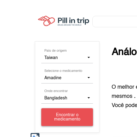
Anál
País de origem
Taiwan
Selecione o medicamento
Amadine
O melhor 
Onde encontrar
mesmos
.
Bangladesh
Você pod
Encontrar o
medicamento