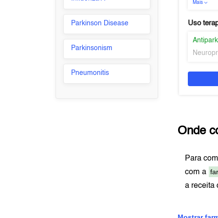
Mais
Uso tera
Parkinson Disease
Antipar
Parkinsonism
Neuropr
Pneumonitis
Onde c
Para com
fa
com a
a receita
Mostrar far