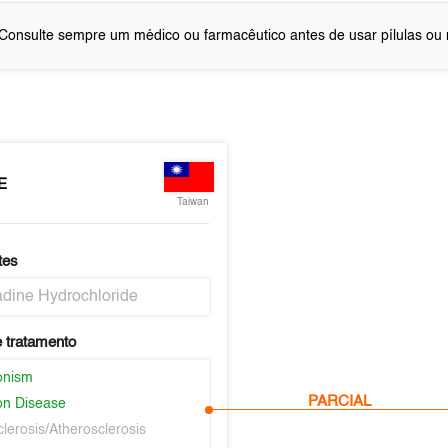
Consulte sempre um médico ou farmacêutico antes de usar pílulas o
E
Taiwan
tes
dine Hydrochloride
 tratamento
onism
PARCIAL
on Disease
clerosis/Atherosclerosis