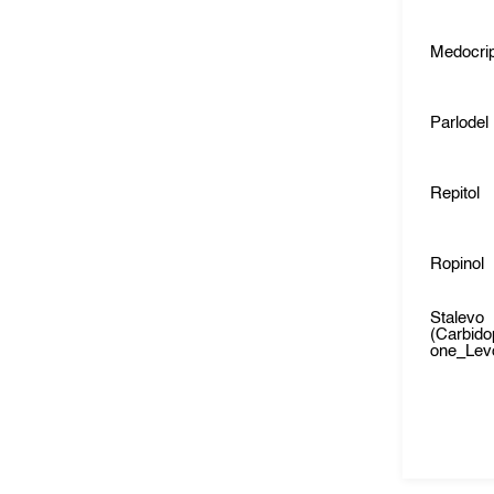
Medocrip
Parlodel
Repitol
Ropinol
Stalevo
(Carbid
one_Lev