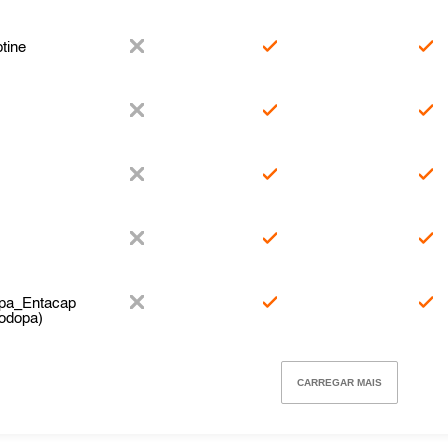
tine
opa_Entacap
odopa)
CARREGAR MAIS