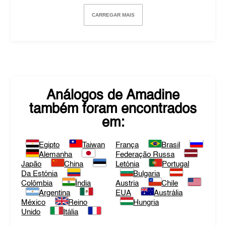
CARREGAR MAIS
Análogos de
Amadine
também foram encontrados
em:
Egipto
Taiwan
França
Brasil
Alemanha
Federação Russa
Japão
China
Letónia
Portugal
Da Estónia
Bulgaria
Colômbia
Índia
Austria
Chile
Argentina
EUA
Austrália
México
Reino
Hungria
Unido
Itália