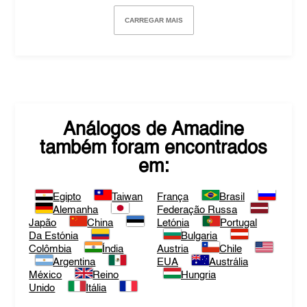
CARREGAR MAIS
Análogos de
Amadine
também foram encontrados
em:
Egipto
Taiwan
França
Brasil
Alemanha
Federação Russa
Japão
China
Letónia
Portugal
Da Estónia
Bulgaria
Colômbia
Índia
Austria
Chile
Argentina
EUA
Austrália
México
Reino
Hungria
Unido
Itália