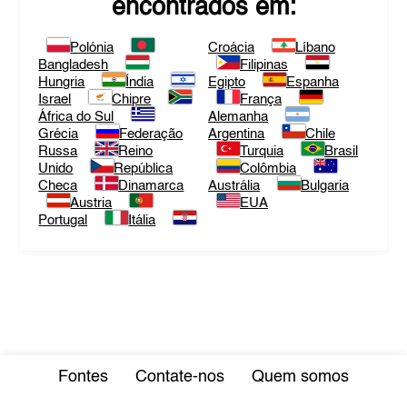
encontrados em:
Polónia
Croácia
Líbano
Bangladesh
Filipinas
Hungria
Índia
Egipto
Espanha
Israel
Chipre
França
África do Sul
Alemanha
Grécia
Federação
Argentina
Chile
Russa
Reino
Turquia
Brasil
Unido
República
Colômbia
Checa
Dinamarca
Austrália
Bulgaria
Austria
EUA
Portugal
Itália
Fontes
Contate-nos
Quem somos