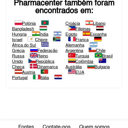
Pharmacenter
também foram
encontrados em:
Polónia
Croácia
Líbano
Bangladesh
Filipinas
Hungria
Índia
Egipto
Espanha
Israel
Chipre
França
África do Sul
Alemanha
Grécia
Federação
Argentina
Chile
Russa
Reino
Turquia
Brasil
Unido
República
Colômbia
Checa
Dinamarca
Austrália
Bulgaria
Austria
EUA
Portugal
Itália
Fontes
Contate-nos
Quem somos