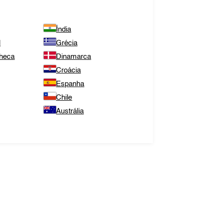
Índia
l
Grécia
Checa
Dinamarca
Croácia
Espanha
Chile
Austrália