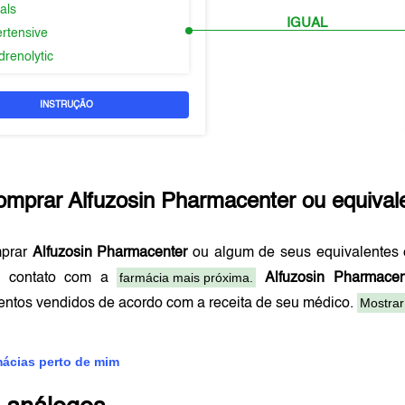
als
IGUAL
ertensive
drenolytic
INSTRUÇÃO
omprar
Alfuzosin Pharmacenter
ou equiva
mprar
Alfuzosin Pharmacenter
ou algum de seus equivalente
farmácia mais próxima.
m contato com a
Alfuzosin Pharmacen
Mostrar
ntos vendidos de acordo com a receita de seu médico.
mácias perto de mim