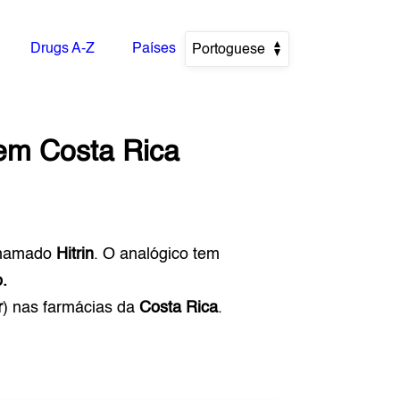
Drugs A-Z
Países
Portoguese
em
Costa Rica
hamado
Hitrin
. O analógico tem
.
r
) nas farmácias da
Costa Rica
.