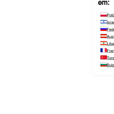
em:
Poló
Isra
Fed
Aust
Líb
Fra
Turq
Bulg