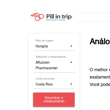
Anál
País de origem
Hungria
Selecione o medicamento
Alfuzosin
Pharmacenter
O melhor 
exatamen
Onde encontrar
Você pod
Costa Rica
Encontrar o
medicamento