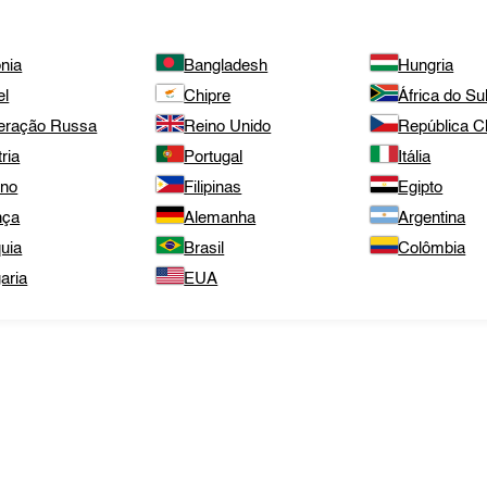
nia
Bangladesh
Hungria
el
Chipre
África do Su
eração Russa
Reino Unido
República 
ria
Portugal
Itália
ano
Filipinas
Egipto
nça
Alemanha
Argentina
uia
Brasil
Colômbia
aria
EUA