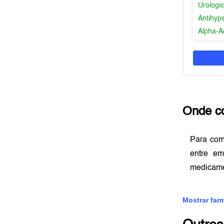
Urologic
Antihyp
Alpha-A
Onde c
Para co
entre e
medicame
Mostrar far