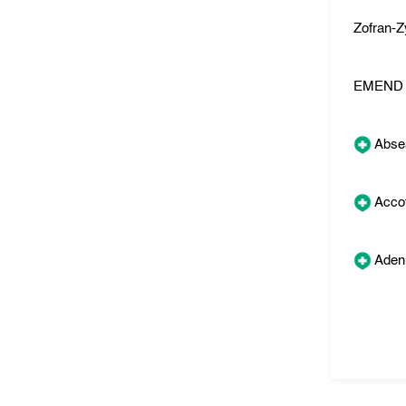
Zofran-Z
EMEND
Abse
Accof
Aden