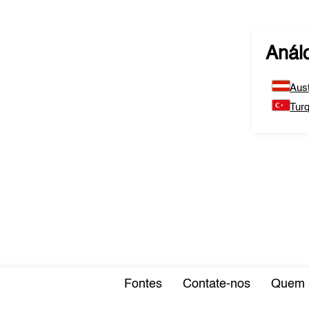
Anál
Aust
Turq
Fontes
Contate-nos
Quem 