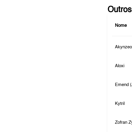
Outros
Nome
Akynze
Aloxi
Emend (A
Kytril
Zofran Z