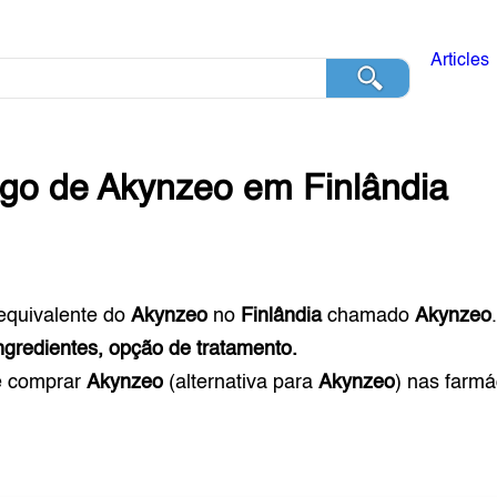
Articles
ogo de
Akynzeo
em
Finlândia
equivalente do
Akynzeo
no
Finlândia
chamado
Akynzeo
ngredientes, opção de tratamento.
e comprar
Akynzeo
(alternativa para
Akynzeo
) nas farm