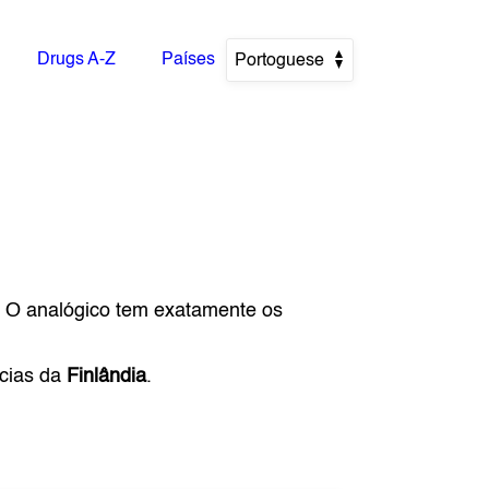
Drugs A-Z
Países
Portoguese
. O analógico tem exatamente os
ácias da
Finlândia
.