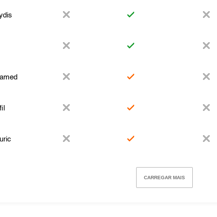
ydis
amed
il
uric
CARREGAR MAIS