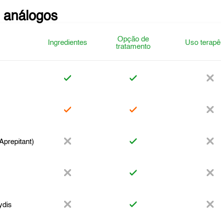
 análogos
Opção de
Ingredientes
Uso terapê
tratamento
o
prepitant)
ydis