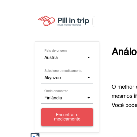
Anál
País de origem
Austria
Selecione o medicamento
Akynzeo
O melhor 
Onde encontrar
mesmos
i
Finlândia
Você pod
Encontrar o
medicamento