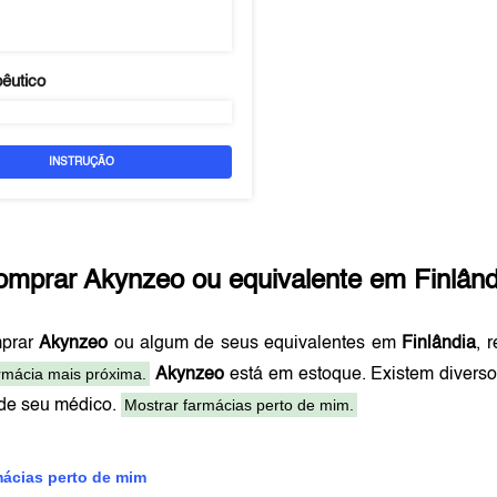
pêutico
INSTRUÇÃO
omprar
Akynzeo
ou equivalente em
Finlând
mprar
Akynzeo
ou algum de seus equivalentes em
Finlândia
, 
rmácia mais próxima.
Akynzeo
está em estoque. Existem divers
Mostrar farmácias perto de mim.
 de seu médico.
mácias perto de mim