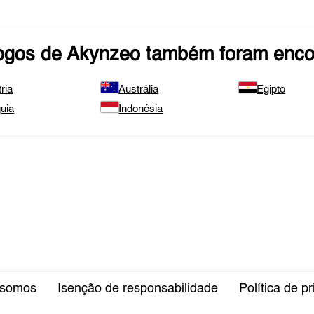
ogos de
Akynzeo
também foram enco
ria
Austrália
Egipto
uia
Indonésia
somos
Isenção de responsabilidade
Política de p