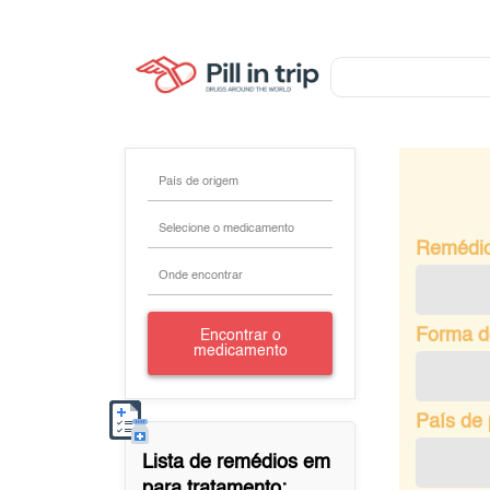
País de origem
Selecione o medicamento
Remédi
Onde encontrar
Forma d
Encontrar o
medicamento
País de
Lista de remédios em
para tratamento: