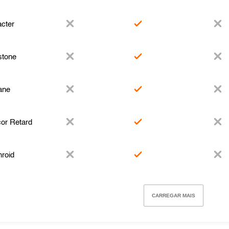
cter
stone
ane
cor Retard
roid
CARREGAR MAIS