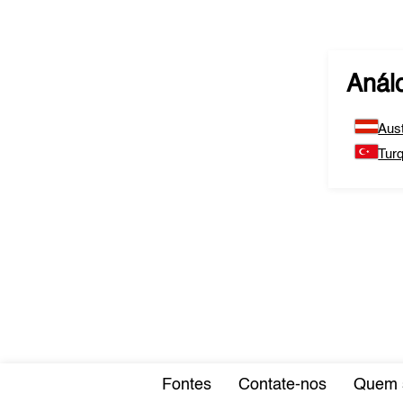
Anál
Aust
Turq
Fontes
Contate-nos
Quem 