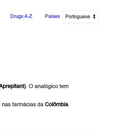
Drugs A-Z
Países
Portoguese
prepitant)
. O analógico tem
) nas farmácias da
Colômbia
.