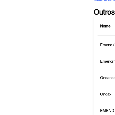
Outros
Nome
Emend (A
Emenor
Ondanset
Ondax
EMEND