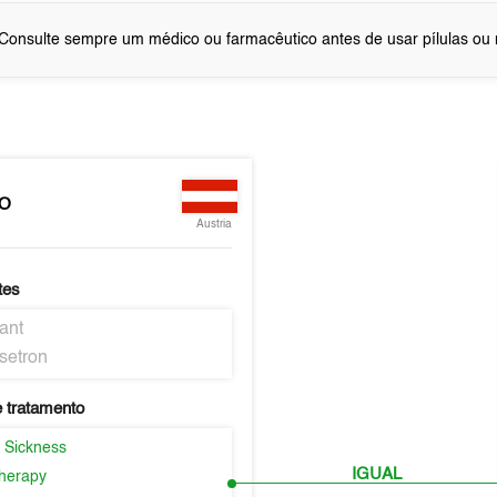
Consulte sempre um médico ou farmacêutico antes de usar pílulas o
EO
Austria
tes
ant
setron
 tratamento
 Sickness
IGUAL
herapy