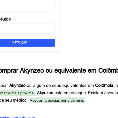
pêutico
INSTRUÇÃO
omprar
Akynzeo
ou equivalente em
Colômb
mprar
Akynzeo
ou algum de seus equivalentes em
Colômbia
, 
rmácia mais próxima.
Akynzeo
está em estoque. Existem divers
Mostrar farmácias perto de mim.
 de seu médico.
mácias perto de mim