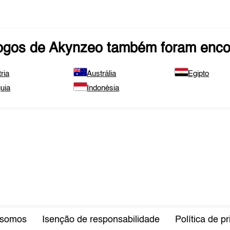
ogos de
Akynzeo
também foram enco
ria
Austrália
Egipto
uia
Indonésia
somos
Isenção de responsabilidade
Política de p