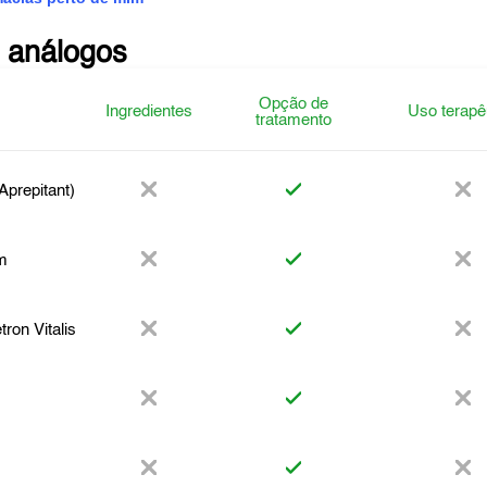
 análogos
Opção de
Ingredientes
Uso terapê
tratamento
prepitant)
m
ron Vitalis