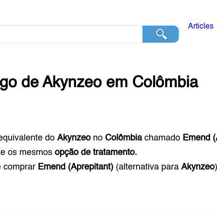
Articles
ogo de
Akynzeo
em
Colômbia
equivalente do
Akynzeo
no
Colômbia
chamado
Emend (A
te os mesmos
opção de tratamento.
e comprar
Emend (Aprepitant)
(alternativa para
Akynzeo