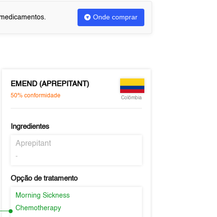
Onde comprar
u medicamentos.
EMEND (APREPITANT)
50%
conformidade
Colômbia
Ingredientes
Aprepitant
-
Opção de tratamento
Morning Sickness
Chemotherapy