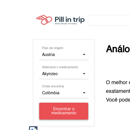
Anál
País de origem
Austria
Selecione o medicamento
Akynzeo
O melhor 
Onde encontrar
exatamen
Colômbia
Você pod
Encontrar o
medicamento