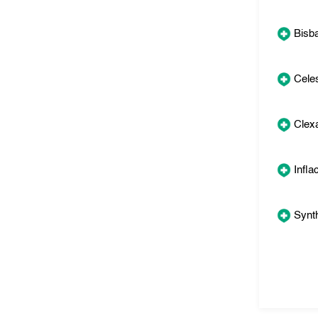
Bisba
Cele
Clex
Infla
Synth