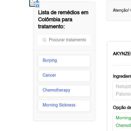
Atenção! 
Lista de remédios em
Colômbia
para
tratamento:
AKYNZ
Burping
Cancer
Ingredien
Netupit
Chemotherapy
Palono
Morning Sickness
Opção de
Morning
Chemot