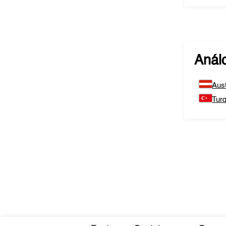
Anál
Aust
Turq