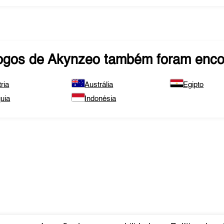
ogos de
Akynzeo
também foram enco
ria
Austrália
Egipto
uia
Indonésia