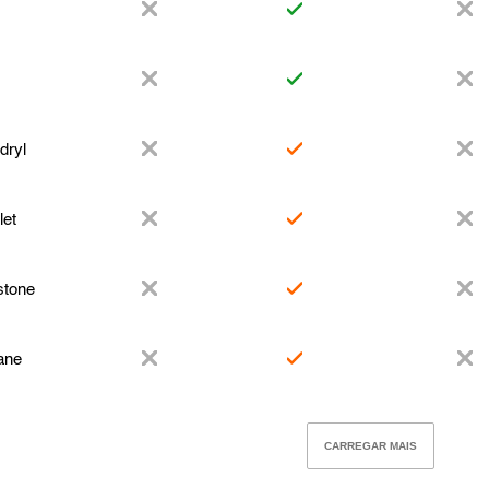
dryl
let
stone
ane
CARREGAR MAIS