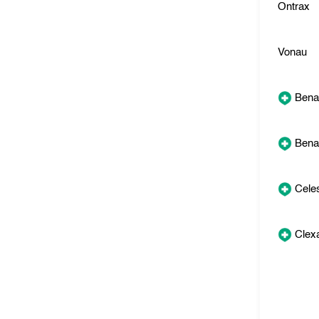
Ontrax
Vonau
Bena
Bena
Cele
Clex