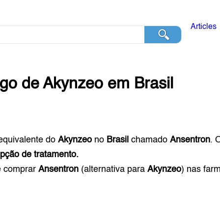
Articles
ogo de
Akynzeo
em
Brasil
equivalente do
Akynzeo
no
Brasil
chamado
Ansentron
. 
pção de tratamento.
e comprar
Ansentron
(alternativa para
Akynzeo
) nas far