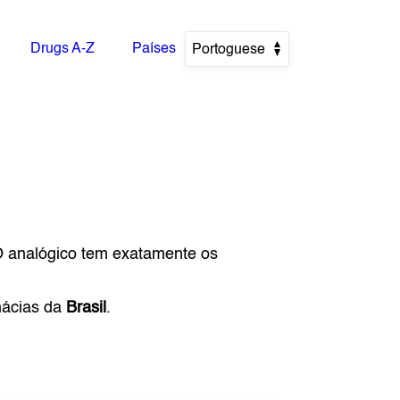
Drugs A-Z
Países
Portoguese
O analógico tem exatamente os
mácias da
Brasil
.