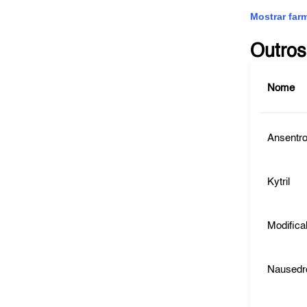
Mostrar far
Outros
Nome
Ansentr
Kytril
Modifica
Nausedr