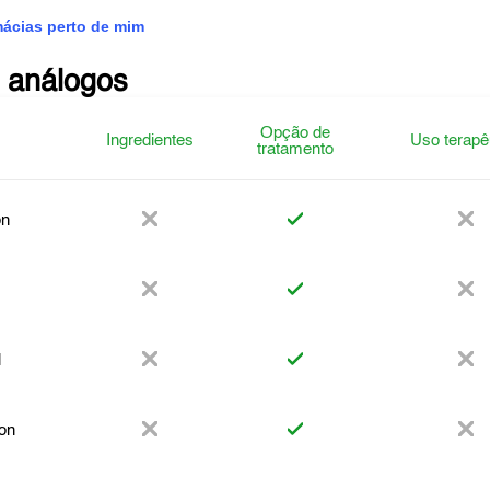
mácias perto de mim
 análogos
Opção de
Ingredientes
Uso terapê
tratamento
on
l
on