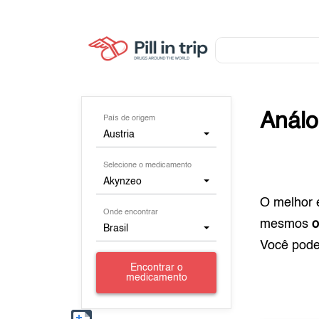
Anál
País de origem
Austria
Selecione o medicamento
Akynzeo
O melhor 
Onde encontrar
mesmos
o
Brasil
Você pod
Encontrar o
medicamento