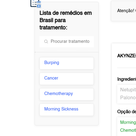
Atenção! 
Lista de remédios em
Brasil
para
tratamento:
AKYNZ
Burping
Cancer
Ingredien
Netupit
Chemotherapy
Palono
Morning Sickness
Opção de
Morning
Chemot