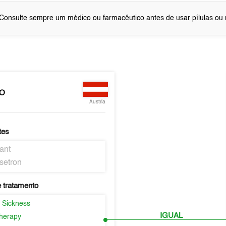
Consulte sempre um médico ou farmacêutico antes de usar pílulas o
EO
Austria
tes
ant
setron
 tratamento
 Sickness
IGUAL
herapy