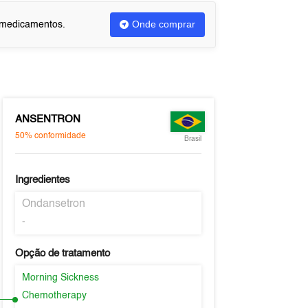
Onde comprar
u medicamentos.
ANSENTRON
50%
conformidade
Brasil
Ingredientes
Ondansetron
-
Opção de tratamento
Morning Sickness
Chemotherapy