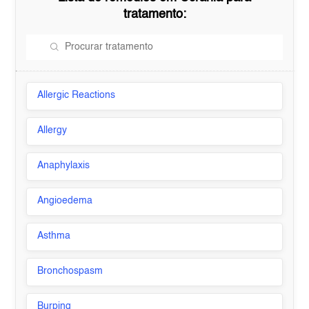
tratamento:
Allergic Reactions
Allergy
Anaphylaxis
Angioedema
Asthma
Bronchospasm
Burping