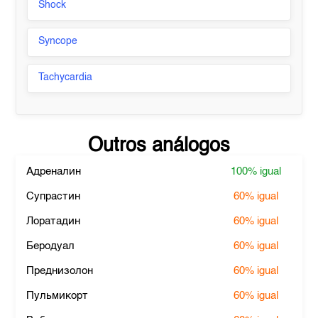
Shock
Syncope
Tachycardia
Outros análogos
Адреналин
100%
igual
Супрастин
60%
igual
Лоратадин
60%
igual
Беродуал
60%
igual
Преднизолон
60%
igual
Пульмикорт
60%
igual