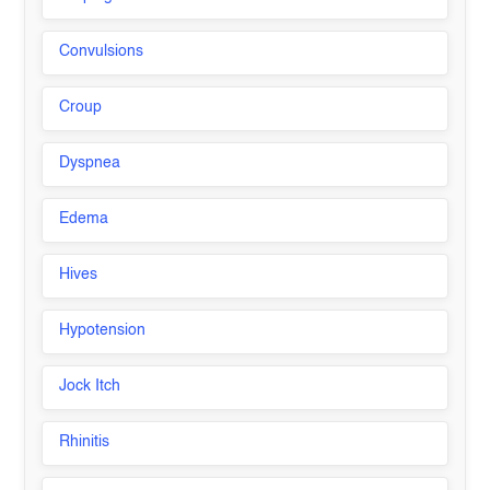
Convulsions
Croup
Dyspnea
Edema
Hives
Hypotension
Jock Itch
Rhinitis