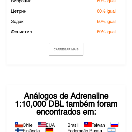
Виброцил
60%
igual
Цетрин
60%
igual
Зодак
60%
igual
Фенистил
60%
igual
CARREGAR MAIS
Análogos de
Adrenaline
1:10,000 DBL
também foram
encontrados em:
Chile
EUA
Brasil
Taiwan
Finlândia
Federação Russa