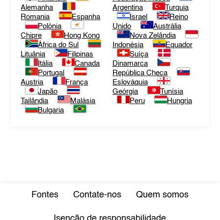
Alemanha
Argentina
Turquia
Romania
Espanha
Israel
Reino
Polónia
Unido
Austrália
Chipre
Hong Kong
Nova Zelândia
África do Sul
Indonésia
Equador
Lituânia
Filipinas
Suíça
Itália
Canada
Dinamarca
Portugal
República Checa
Austria
França
Eslováquia
Japão
Geórgia
Tunísia
Tailândia
Malásia
Peru
Hungria
Bulgaria
Fontes
Contate-nos
Quem somos
Isenção de responsabilidade