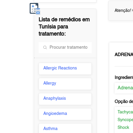
Atenção! 
Lista de remédios em
Tunísia
para
tratamento:
ADRENAL
Allergic Reactions
Ingredien
Allergy
Adrena
Anaphylaxis
Opção de
Tachyca
Angioedema
Syncop
Shock
Asthma