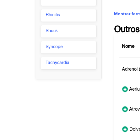
Mostrar far
Rhinitis
Outros
Shock
Nome
Syncope
Tachycardia
Adrenol 
Aeriu
Atrov
Dolv