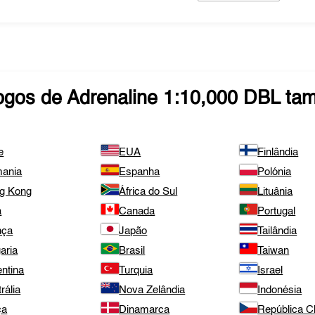
ogos de
Adrenaline 1:10,000 DBL
tam
e
EUA
Finlândia
ania
Espanha
Polónia
g Kong
África do Sul
Lituânia
a
Canada
Portugal
nça
Japão
Tailândia
aria
Brasil
Taiwan
ntina
Turquia
Israel
rália
Nova Zelândia
Indonésia
ça
Dinamarca
República 