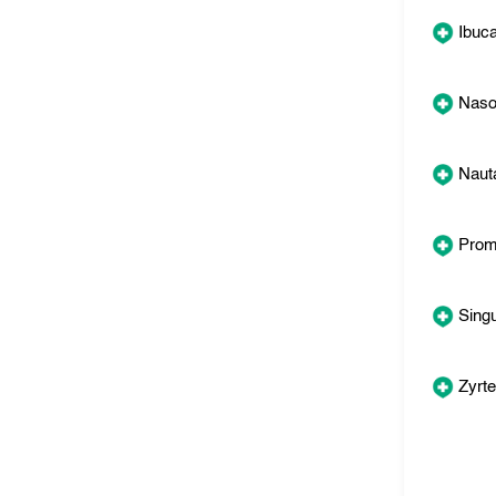
Ibuc
Naso
Naut
Prom
Singu
Zyrt