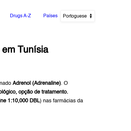
Drugs A-Z
Países
Portoguese
em
Tunísia
mado
Adrenol (Adrenaline)
. O
ológico, opção de tratamento.
ine 1:10,000 DBL
) nas farmácias da