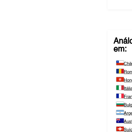
Anál
em:
Chil
Rom
Hon
Itáli
Fra
Bulg
Arge
Aust
Suí