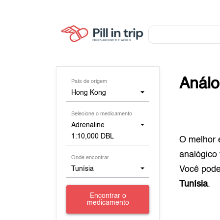
Anál
País de origem
Hong Kong
Selecione o medicamento
Adrenaline
1:10,000 DBL
O melhor 
analógico
Onde encontrar
Você pod
Tunísia
Tunísia
.
Encontrar o
medicamento