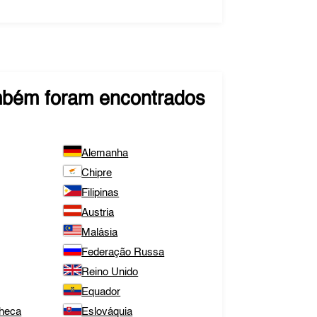
bém foram encontrados
Alemanha
Chipre
Filipinas
Austria
Malásia
Federação Russa
Reino Unido
Equador
Checa
Eslováquia