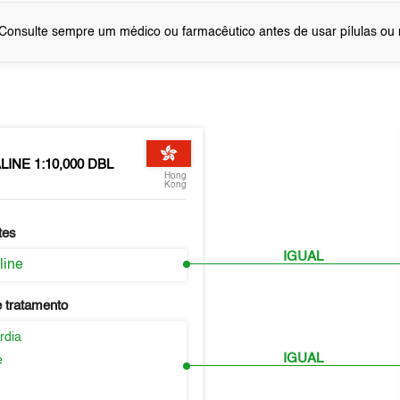
Consulte sempre um médico ou farmacêutico antes de usar pílulas o
INE 1:10,000 DBL
Hong
Kong
tes
IGUAL
line
 tratamento
rdia
IGUAL
e