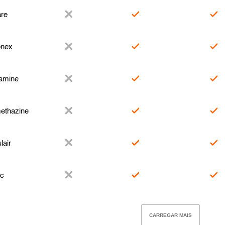
are
nex
amine
ethazine
lair
ec
CARREGAR MAIS