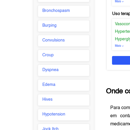
Mais
Bronchospasm
Uso tera
Vasocons
Burping
Hyperte
Hypergl
Convulsions
Mais
Croup
Dyspnea
Edema
Onde c
Hives
Para com
Hypotension
em con
medicame
Jock Itch