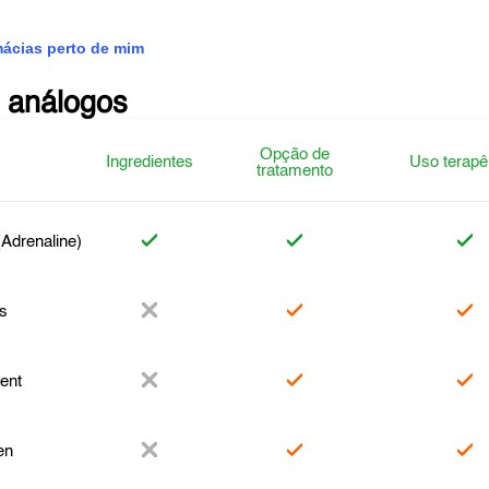
mácias perto de mim
 análogos
Opção de
Ingredientes
Uso terapê
tratamento
(Adrenaline)
s
ent
en