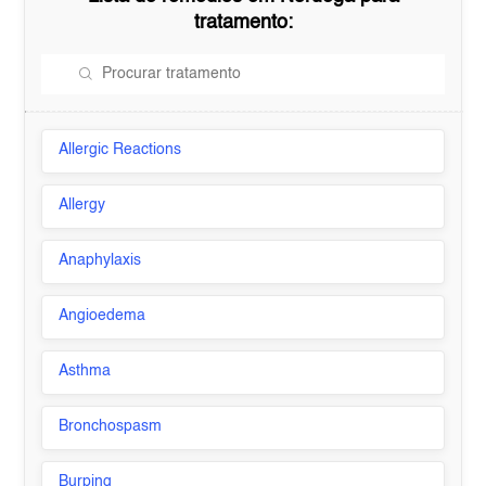
tratamento:
Allergic Reactions
Allergy
Anaphylaxis
Angioedema
Asthma
Bronchospasm
Burping