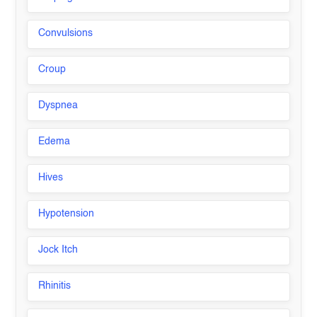
Convulsions
Croup
Dyspnea
Edema
Hives
Hypotension
Jock Itch
Rhinitis