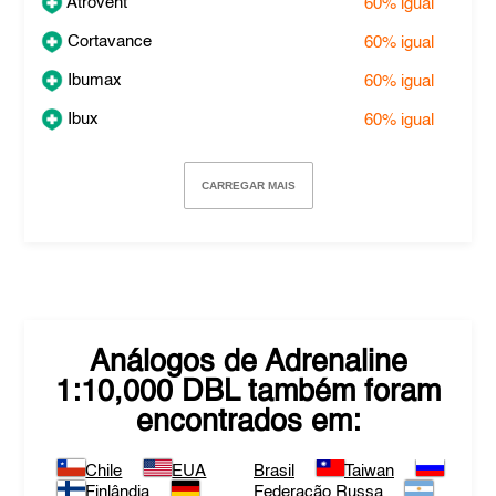
Atrovent
60%
igual
Cortavance
60%
igual
Ibumax
60%
igual
Ibux
60%
igual
CARREGAR MAIS
Análogos de
Adrenaline
1:10,000 DBL
também foram
encontrados em:
Chile
EUA
Brasil
Taiwan
Finlândia
Federação Russa