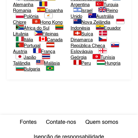
Alemanha
Argentina
Turquia
Romania
Espanha
Israel
Reino
Polónia
Unido
Austrália
Chipre
Hong Kong
Nova Zelândia
África do Sul
Indonésia
Equador
Lituânia
Filipinas
Suíça
Itália
Canada
Dinamarca
Portugal
República Checa
Austria
França
Eslováquia
Japão
Geórgia
Tunísia
Tailândia
Malásia
Peru
Hungria
Bulgaria
Fontes
Contate-nos
Quem somos
Isenção de responsabilidade