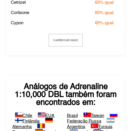
Cetrizet
60%
igual
Cortisone
60%
igual
Cypon
60%
igual
CARREGAR MAIS
Análogos de
Adrenaline
1:10,000 DBL
também foram
encontrados em:
Chile
EUA
Brasil
Taiwan
Finlândia
Federação Russa
Alemanha
Argentina
Turquia