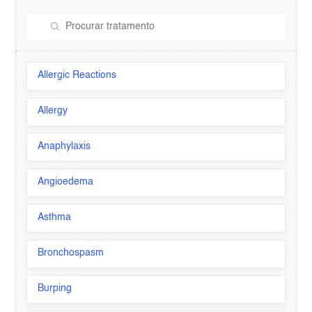
Allergic Reactions
Allergy
Anaphylaxis
Angioedema
Asthma
Bronchospasm
Burping