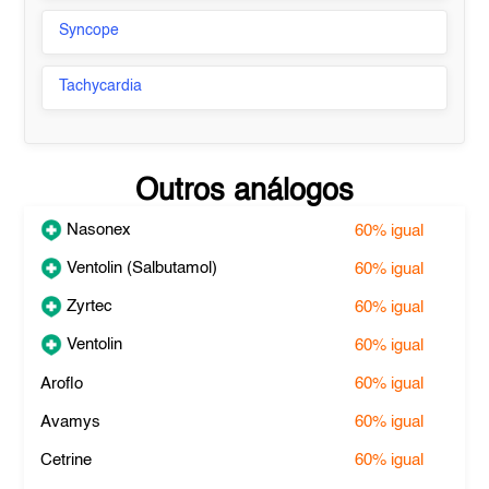
Syncope
Tachycardia
Outros análogos
Nasonex
60%
igual
Ventolin (Salbutamol)
60%
igual
Zyrtec
60%
igual
Ventolin
60%
igual
Aroflo
60%
igual
Avamys
60%
igual
Cetrine
60%
igual