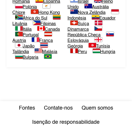
Romania
Espanha
Israel
Reino
Polónia
Unido
Austrália
Chipre
Hong Kong
Nova Zelândia
África do Sul
Indonésia
Equador
Lituânia
Filipinas
Suíça
Itália
Canada
Dinamarca
Portugal
República Checa
Austria
França
Eslováquia
Japão
Geórgia
Tunísia
Tailândia
Malásia
Peru
Hungria
Bulgaria
Fontes
Contate-nos
Quem somos
Isenção de responsabilidade