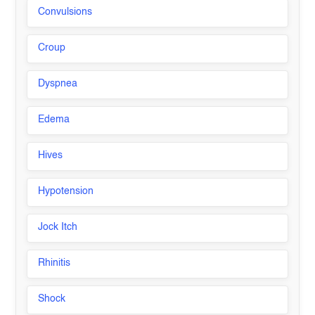
Convulsions
Croup
Dyspnea
Edema
Hives
Hypotension
Jock Itch
Rhinitis
Shock