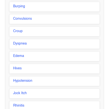
Burping
Convulsions
Croup
Dyspnea
Edema
Hives
Hypotension
Jock Itch
Rhinitis