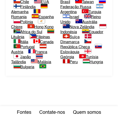
Chile
EUA
Brasil
Taiwan
Finlândia
Federação Russa
Alemanha
Argentina
Turquia
Romania
Espanha
Israel
Reino
Polónia
Unido
Austrália
Chipre
Hong Kong
Nova Zelândia
África do Sul
Indonésia
Equador
Lituânia
Filipinas
Suíça
Itália
Canada
Dinamarca
Portugal
República Checa
Austria
França
Eslováquia
Japão
Geórgia
Tunísia
Tailândia
Malásia
Peru
Hungria
Bulgaria
Fontes
Contate-nos
Quem somos