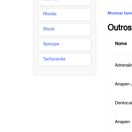
Mostrar far
Rhinitis
Outros
Shock
Nome
Syncope
Tachycardia
Adrenali
Anapen 
Dentoca
Anapen