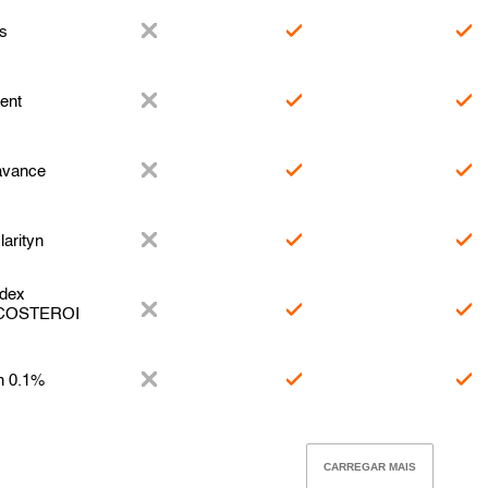
s
ent
avance
arityn
dex
COSTEROI
n 0.1%
CARREGAR MAIS