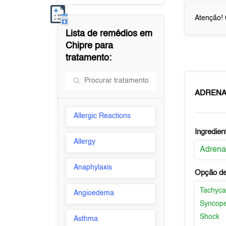
Atenção! 
Lista de remédios em
Chipre
para
tratamento:
ADRENAL
Allergic Reactions
Ingredien
Allergy
Adrena
Anaphylaxis
Opção de
Tachyca
Angioedema
Syncop
Shock
Asthma