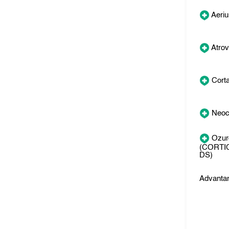
Aeriu
Atrov
Cort
Neocl
Ozur
(CORTI
DS)
Advanta