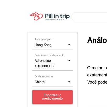
Anál
País de origem
Hong Kong
Selecione o medicamento
Adrenaline
1:10,000 DBL
O melhor 
exatamen
Onde encontrar
Você pod
Chipre
Encontrar o
medicamento