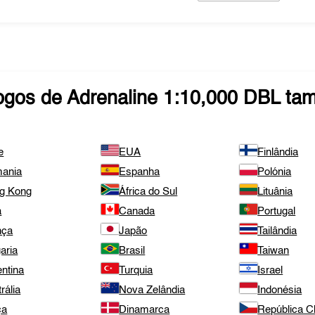
ogos de
Adrenaline 1:10,000 DBL
tam
e
EUA
Finlândia
ania
Espanha
Polónia
g Kong
África do Sul
Lituânia
a
Canada
Portugal
nça
Japão
Tailândia
aria
Brasil
Taiwan
ntina
Turquia
Israel
rália
Nova Zelândia
Indonésia
ça
Dinamarca
República 