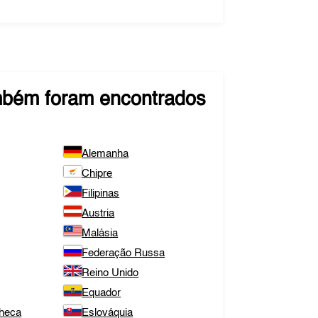
bém foram encontrados
Alemanha
Chipre
Filipinas
Austria
Malásia
Federação Russa
Reino Unido
Equador
Checa
Eslováquia