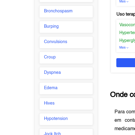
Mais
Bronchospasm
Uso tera
Vasocons
Burping
Hyperte
Hypergl
Convulsions
Mais
Croup
Dyspnea
Edema
Onde c
Hives
Para com
Hypotension
em con
medicame
Jock Itch