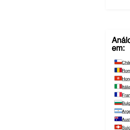
Anál
em:
Chil
Rom
Hon
Itáli
Fra
Bulg
Arge
Aust
Suí