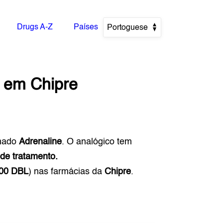
Drugs A-Z
Países
Portoguese
em
Chipre
mado
Adrenaline
. O analógico tem
 de tratamento.
000 DBL
) nas farmácias da
Chipre
.