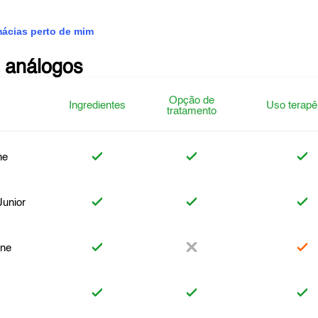
mácias perto de mim
 análogos
Opção de
Ingredientes
Uso terapê
tratamento
ne
Junior
ine