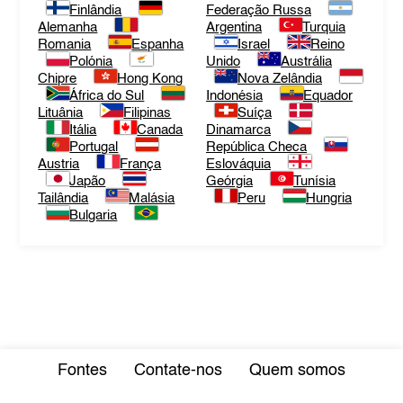
Finlândia
Federação Russa
Alemanha
Argentina
Turquia
Romania
Espanha
Israel
Reino
Polónia
Unido
Austrália
Chipre
Hong Kong
Nova Zelândia
África do Sul
Indonésia
Equador
Lituânia
Filipinas
Suíça
Itália
Canada
Dinamarca
Portugal
República Checa
Austria
França
Eslováquia
Japão
Geórgia
Tunísia
Tailândia
Malásia
Peru
Hungria
Bulgaria
Fontes
Contate-nos
Quem somos