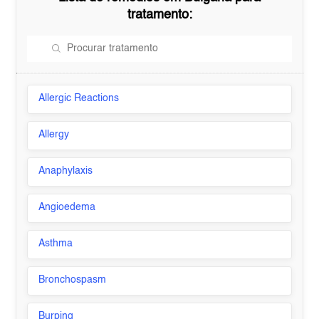
tratamento:
Allergic Reactions
Allergy
Anaphylaxis
Angioedema
Asthma
Bronchospasm
Burping