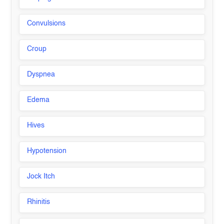
Convulsions
Croup
Dyspnea
Edema
Hives
Hypotension
Jock Itch
Rhinitis