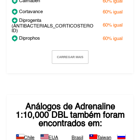
Calmaben
60%
igual
Cortavance
60%
igual
Diprogenta
60%
igual
(ANTIBACTERIALS_CORTICOSTERO
ID)
Diprophos
60%
igual
CARREGAR MAIS
Análogos de
Adrenaline
1:10,000 DBL
também foram
encontrados em:
Chile
EUA
Brasil
Taiwan