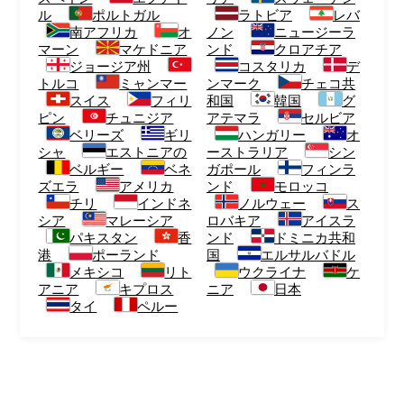
ル
ポルトガル
ラトビア
レバ
南アフリカ
オ
ノン
ニュージーラ
マーン
マケドニア
ンド
クロアチア
ジョージア州
コスタリカ
デ
トルコ
ミャンマー
ンマーク
チェコ共
スイス
フィリ
和国
韓国
グ
ピン
チュニジア
アテマラ
セルビア
ベリーズ
ギリ
ハンガリー
オ
シャ
エストニアの
ーストラリア
シン
ベルギー
ベネ
ガポール
フィンラ
ズエラ
アメリカ
ンド
モロッコ
チリ
インドネ
ノルウェー
ス
シア
マレーシア
ロバキア
アイスラ
パキスタン
香
ンド
ドミニカ共和
港
ポーランド
国
エルサルバドル
メキシコ
リト
ウクライナ
ケ
アニア
キプロス
ニア
日本
タイ
ペルー