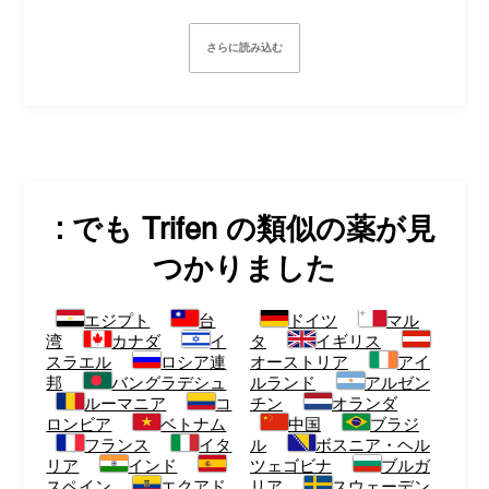
さらに読み込む
: でも
Trifen
の類似の薬が見
つかりました
エジプト
台
ドイツ
マル
湾
カナダ
イ
タ
イギリス
スラエル
ロシア連
オーストリア
アイ
邦
バングラデシュ
ルランド
アルゼン
ルーマニア
コ
チン
オランダ
ロンビア
ベトナム
中国
ブラジ
フランス
イタ
ル
ボスニア・ヘル
リア
インド
ツェゴビナ
ブルガ
スペイン
エクアド
リア
スウェーデン