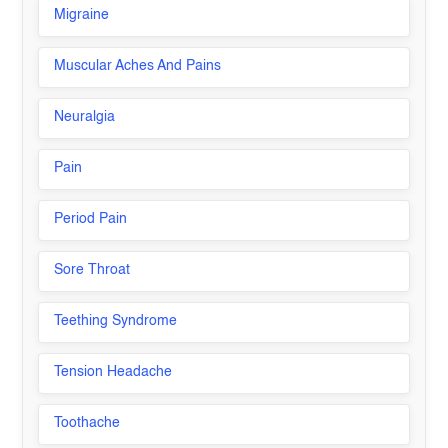
Migraine
Muscular Aches And Pains
Neuralgia
Pain
Period Pain
Sore Throat
Teething Syndrome
Tension Headache
Toothache