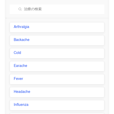
Arthralgia
Backache
Cold
Earache
Fever
Headache
Influenza