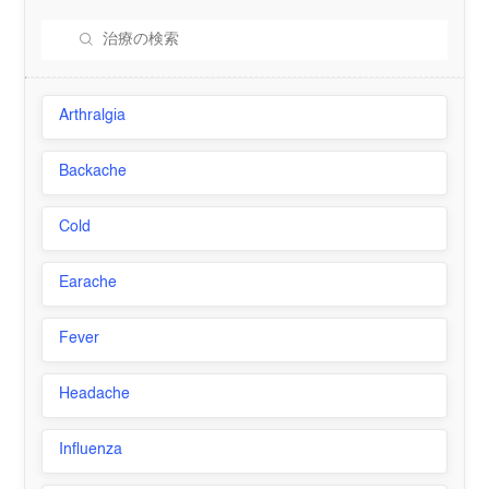
Arthralgia
Backache
Cold
Earache
Fever
Headache
Influenza