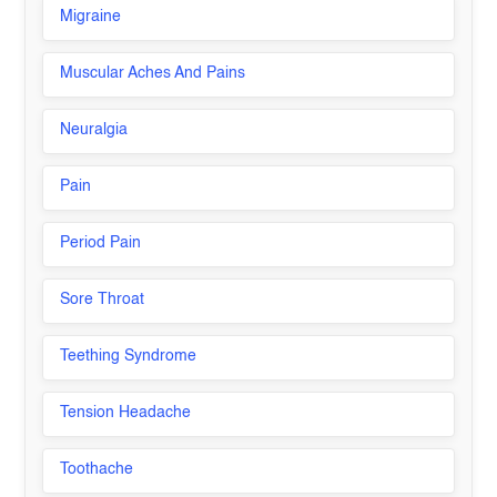
Migraine
Muscular Aches And Pains
Neuralgia
Pain
Period Pain
Sore Throat
Teething Syndrome
Tension Headache
Toothache