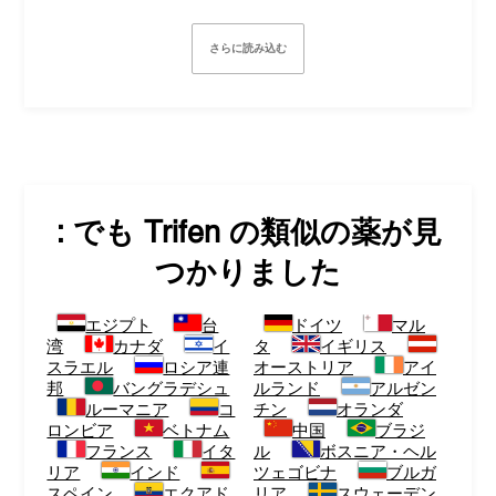
さらに読み込む
: でも
Trifen
の類似の薬が見
つかりました
エジプト
台
ドイツ
マル
湾
カナダ
イ
タ
イギリス
スラエル
ロシア連
オーストリア
アイ
邦
バングラデシュ
ルランド
アルゼン
ルーマニア
コ
チン
オランダ
ロンビア
ベトナム
中国
ブラジ
フランス
イタ
ル
ボスニア・ヘル
リア
インド
ツェゴビナ
ブルガ
スペイン
エクアド
リア
スウェーデン