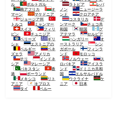
ル
ポルトガル
ラトビア
レバ
南アフリカ
オ
ノン
ニュージーラ
マーン
マケドニア
ンド
クロアチア
ジョージア州
コスタリカ
デ
トルコ
ミャンマー
ンマーク
チェコ共
スイス
フィリ
和国
韓国
グ
ピン
チュニジア
アテマラ
セルビア
ベリーズ
ギリ
ハンガリー
オ
シャ
エストニアの
ーストラリア
シン
ベルギー
ベネ
ガポール
フィンラ
ズエラ
アメリカ
ンド
モロッコ
チリ
インドネ
ノルウェー
ス
シア
マレーシア
ロバキア
アイスラ
パキスタン
香
ンド
ドミニカ共和
港
ポーランド
国
エルサルバドル
メキシコ
リト
ウクライナ
ケ
アニア
キプロス
ニア
日本
タイ
ペルー