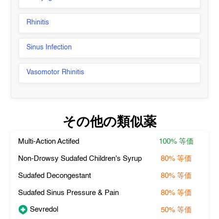
Rhinitis
Sinus Infection
Vasomotor Rhinitis
その他の類似薬
Multi-Action Actifed
100%
等価
Non-Drowsy Sudafed Children's Syrup
80%
等価
Sudafed Decongestant
80%
等価
Sudafed Sinus Pressure & Pain
80%
等価
Sevredol
50%
等価