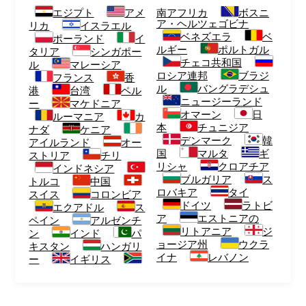
エジプト
アメ
南アフリカ
ボスニ
ア・ヘルツェゴビナ
リカ
イスラエル
ベネズエラ
ベ
ポーランド
イ
ルギー
ポルトガル
タリア
シンガポー
チェコ共和国
ル
マレーシア
ロシア連邦
ブラジ
フランス
香
ル
バングラデシュ
港
台湾
ペル
ニュージーランド
ー
マケドニア
オマーン
日
ルーマニア
カ
本
チュニジア
ナダ
ケニア
デンマーク
韓
アイルランド
オー
国
マルタ
ギ
ストリア
チリ
リシャ
クロアチア
インドネシア
ブルガリア
ス
トルコ
中国
ロバキア
タイ
スイス
コロンビア
ドイツ
ラトビ
エクアドル
ス
ア
エストニアの
ペイン
アルゼンチ
リトアニア
ジ
ン
インド
パ
ョージア州
ウクラ
キスタン
ハンガリ
イナ
レバノン
ー
イギリス