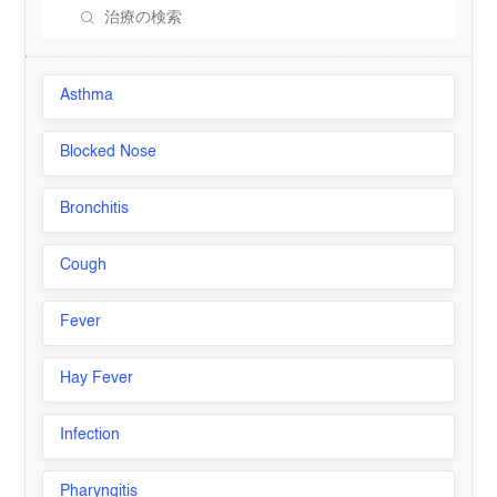
Asthma
Blocked Nose
Bronchitis
Cough
Fever
Hay Fever
Infection
Pharyngitis