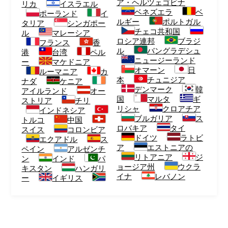
ア・ヘルツェゴビナ
リカ
イスラエル
ベネズエラ
ベ
ポーランド
イ
ルギー
ポルトガル
タリア
シンガポー
チェコ共和国
ル
マレーシア
ロシア連邦
ブラジ
フランス
香
ル
バングラデシュ
港
台湾
ペル
ニュージーランド
ー
マケドニア
オマーン
日
ルーマニア
カ
本
チュニジア
ナダ
ケニア
デンマーク
韓
アイルランド
オー
国
マルタ
ギ
ストリア
チリ
リシャ
クロアチア
インドネシア
ブルガリア
ス
トルコ
中国
ロバキア
タイ
スイス
コロンビア
ドイツ
ラトビ
エクアドル
ス
ア
エストニアの
ペイン
アルゼンチ
リトアニア
ジ
ン
インド
パ
ョージア州
ウクラ
キスタン
ハンガリ
イナ
レバノン
ー
イギリス