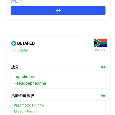
用法
命令
BETAFED
南アフリ
100%
適合性
カ
成分
等価
Triprolidine
Pseudoephedrine
治療の選択肢
等価
Vasomotor Rhinitis
Sinus Infection