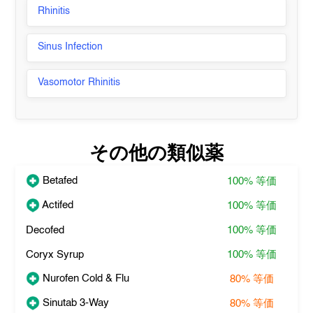
Rhinitis
Sinus Infection
Vasomotor Rhinitis
その他の類似薬
Betafed
100%
等価
Actifed
100%
等価
Decofed
100%
等価
Coryx Syrup
100%
等価
Nurofen Cold & Flu
80%
等価
Sinutab 3-Way
80%
等価