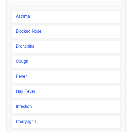
Asthma
Blocked Nose
Bronchitis
Cough
Fever
Hay Fever
Infection
Pharyngitis