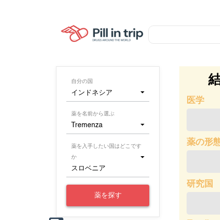
自分の国
インドネシア
医学
薬を名前から選ぶ
Tremenza
薬の形
薬を入手したい国はどこです
か
スロベニア
研究国
薬を探す