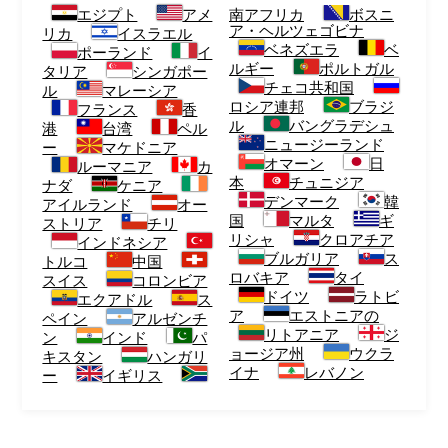
エジプト
アメ
南アフリカ
ボスニ
ア・ヘルツェゴビナ
リカ
イスラエル
ベネズエラ
ベ
ポーランド
イ
ルギー
ポルトガル
タリア
シンガポー
チェコ共和国
ル
マレーシア
ロシア連邦
ブラジ
フランス
香
ル
バングラデシュ
港
台湾
ペル
ニュージーランド
ー
マケドニア
オマーン
日
ルーマニア
カ
本
チュニジア
ナダ
ケニア
デンマーク
韓
アイルランド
オー
国
マルタ
ギ
ストリア
チリ
リシャ
クロアチア
インドネシア
ブルガリア
ス
トルコ
中国
ロバキア
タイ
スイス
コロンビア
ドイツ
ラトビ
エクアドル
ス
ア
エストニアの
ペイン
アルゼンチ
リトアニア
ジ
ン
インド
パ
ョージア州
ウクラ
キスタン
ハンガリ
イナ
レバノン
ー
イギリス