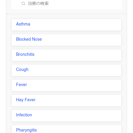
Asthma
Blocked Nose
Bronchitis
Cough
Fever
Hay Fever
Infection
Pharyngitis