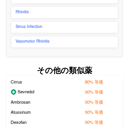
Rhinitis
Sinus Infection
Vasomotor Rhinitis
その他の類似薬
Cirrus
80%
等価
Sevredol
50%
等価
Ambrosan
50%
等価
Atussinum
50%
等価
Dexofan
50%
等価