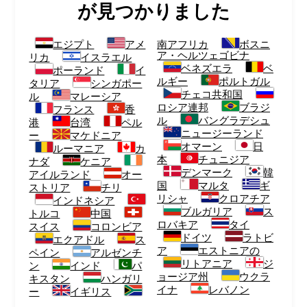
が見つかりました
エジプト
アメ
南アフリカ
ボスニ
ア・ヘルツェゴビナ
リカ
イスラエル
ベネズエラ
ベ
ポーランド
イ
ルギー
ポルトガル
タリア
シンガポー
チェコ共和国
ル
マレーシア
ロシア連邦
ブラジ
フランス
香
ル
バングラデシュ
港
台湾
ペル
ニュージーランド
ー
マケドニア
オマーン
日
ルーマニア
カ
本
チュニジア
ナダ
ケニア
デンマーク
韓
アイルランド
オー
国
マルタ
ギ
ストリア
チリ
リシャ
クロアチア
インドネシア
ブルガリア
ス
トルコ
中国
ロバキア
タイ
スイス
コロンビア
ドイツ
ラトビ
エクアドル
ス
ア
エストニアの
ペイン
アルゼンチ
リトアニア
ジ
ン
インド
パ
ョージア州
ウクラ
キスタン
ハンガリ
イナ
レバノン
ー
イギリス