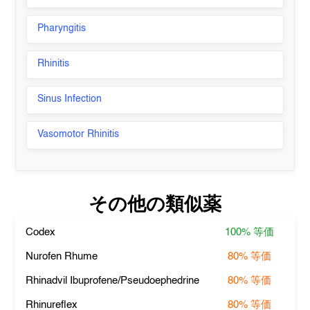
Pharyngitis
Rhinitis
Sinus Infection
Vasomotor Rhinitis
その他の類似薬
Codex
100%
等価
Nurofen Rhume
80%
等価
Rhinadvil Ibuprofene/Pseudoephedrine
80%
等価
Rhinureflex
80%
等価