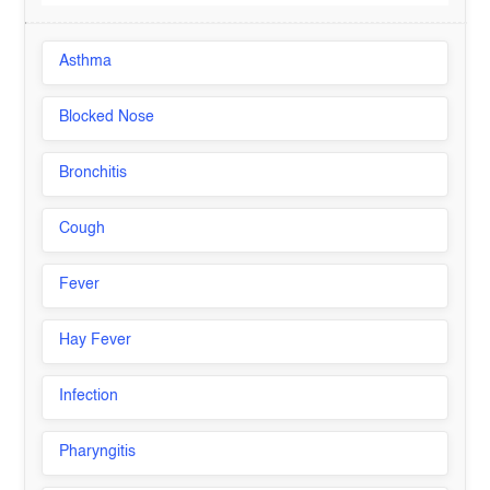
Asthma
Blocked Nose
Bronchitis
Cough
Fever
Hay Fever
Infection
Pharyngitis