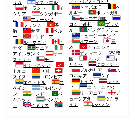
ア・ヘルツェゴビナ
リカ
イスラエル
ベネズエラ
ベ
ポーランド
イ
ルギー
ポルトガル
タリア
シンガポー
チェコ共和国
ル
マレーシア
ロシア連邦
ブラジ
フランス
香
ル
バングラデシュ
港
台湾
ペル
ニュージーランド
ー
マケドニア
オマーン
日
ルーマニア
カ
本
チュニジア
ナダ
ケニア
デンマーク
韓
アイルランド
オー
国
マルタ
ギ
ストリア
チリ
リシャ
クロアチア
インドネシア
ブルガリア
ス
トルコ
中国
ロバキア
タイ
スイス
コロンビア
ドイツ
ラトビ
エクアドル
ス
ア
エストニアの
ペイン
アルゼンチ
リトアニア
ジ
ン
インド
パ
ョージア州
ウクラ
キスタン
ハンガリ
イナ
レバノン
ー
イギリス