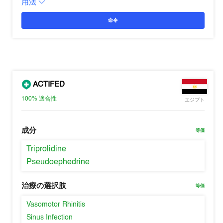
用法
命令
ACTIFED
100%
適合性
エジプト
成分
等価
Triprolidine
Pseudoephedrine
治療の選択肢
等価
Vasomotor Rhinitis
Sinus Infection