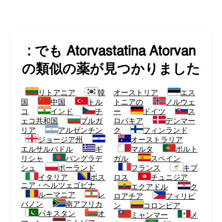
: でも
Atorvastatina Atorvan
の類似の薬が見つかりました
リトアニア
韓
オーストリア
エス
国
中国
トル
トニアの
ノルウェ
コ
インド
チ
ー
ドイツ
ス
ェコ共和国
ブルガ
ロバキア
デンマー
リア
アルゼンチン
ク
フィンランド
ジョージア州
オーストラリア
エルサルバドル
ギ
マルタ
ポルト
リシャ
バングラデ
ガル
スペイン
シュ
ポーランド
フランス
キプ
イタリア
ボス
ロス
チュニジア
ニア・ヘルツェゴビナ
エクアドル
ク
ルーマニア
レ
ロアチア
フィリピ
バノン
南アフリカ
ン
コロンビア
パキスタン
オ
ミャンマー
メ