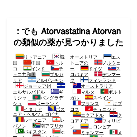
: でも
Atorvastatina Atorvan
の類似の薬が見つかりました
リトアニア
韓
オーストリア
エス
国
中国
トル
トニアの
ノルウェ
コ
インド
チ
ー
ドイツ
ス
ェコ共和国
ブルガ
ロバキア
デンマー
リア
アルゼンチン
ク
フィンランド
ジョージア州
オーストラリア
エルサルバドル
ギ
マルタ
ポルト
リシャ
バングラデ
ガル
スペイン
シュ
ポーランド
フランス
キプ
イタリア
ボス
ロス
チュニジア
ニア・ヘルツェゴビナ
エクアドル
ク
ルーマニア
レ
ロアチア
フィリピ
バノン
南アフリカ
ン
コロンビア
パキスタン
オ
ミャンマー
メ