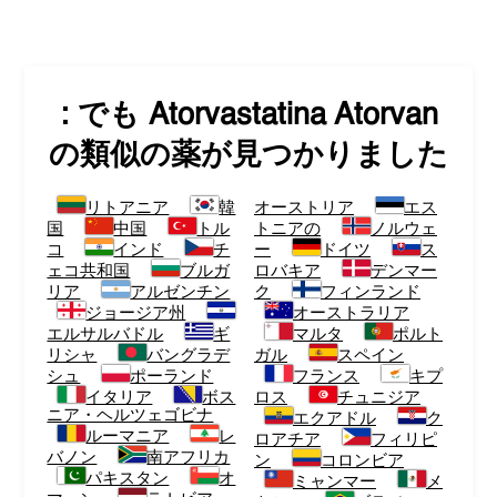
: でも
Atorvastatina Atorvan
の類似の薬が見つかりました
リトアニア
韓
オーストリア
エス
国
中国
トル
トニアの
ノルウェ
コ
インド
チ
ー
ドイツ
ス
ェコ共和国
ブルガ
ロバキア
デンマー
リア
アルゼンチン
ク
フィンランド
ジョージア州
オーストラリア
エルサルバドル
ギ
マルタ
ポルト
リシャ
バングラデ
ガル
スペイン
シュ
ポーランド
フランス
キプ
イタリア
ボス
ロス
チュニジア
ニア・ヘルツェゴビナ
エクアドル
ク
ルーマニア
レ
ロアチア
フィリピ
バノン
南アフリカ
ン
コロンビア
パキスタン
オ
ミャンマー
メ