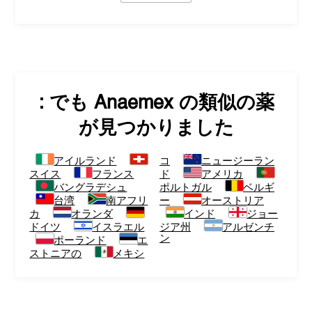
: でも
Anaemex
の類似の薬
が見つかりました
アイルランド
コ
ニュージーラン
スイス
フランス
ド
アメリカ
バングラデシュ
ポルトガル
ベルギ
台湾
南アフリ
ー
オーストリア
カ
オランダ
インド
ジョー
ドイツ
イスラエル
ジア州
アルゼンチ
ン
ポーランド
エ
ストニアの
メキシ