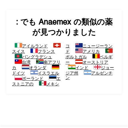
: でも
Anaemex
の類似の薬
が見つかりました
アイルランド
コ
ニュージーラン
スイス
フランス
ド
アメリカ
バングラデシュ
ポルトガル
ベルギ
台湾
南アフリ
ー
オーストリア
カ
オランダ
インド
ジョー
ドイツ
イスラエル
ジア州
アルゼンチ
ン
ポーランド
エ
ストニアの
メキシ