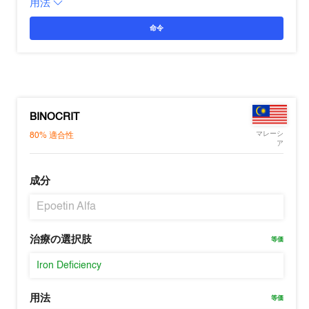
用法
命令
BINOCRIT
マレーシ
80%
適合性
ア
成分
Epoetin Alfa
治療の選択肢
等価
Iron Deficiency
用法
等価