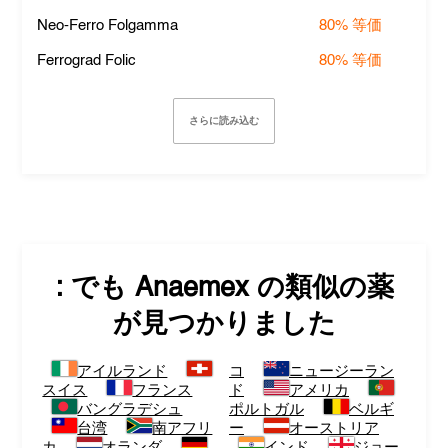
Neo-Ferro Folgamma
80%
等価
Ferrograd Folic
80%
等価
さらに読み込む
: でも
Anaemex
の類似の薬
が見つかりました
アイルランド
コ
ニュージーラン
スイス
フランス
ド
アメリカ
バングラデシュ
ポルトガル
ベルギ
台湾
南アフリ
ー
オーストリア
カ
オランダ
インド
ジョー