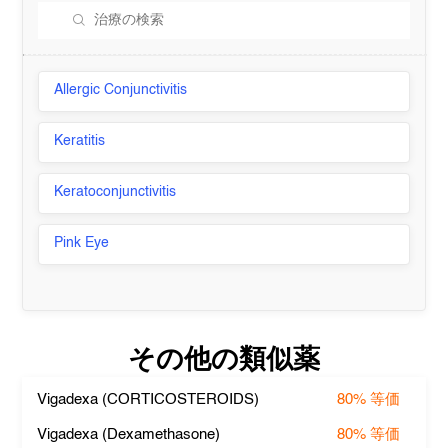
Allergic Conjunctivitis
Keratitis
Keratoconjunctivitis
Pink Eye
その他の類似薬
Vigadexa (CORTICOSTEROIDS)
80%
等価
Vigadexa (Dexamethasone)
80%
等価