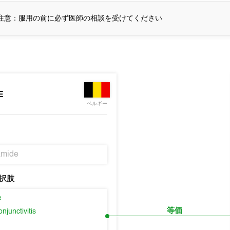
注意：服用の前に必ず医師の相談を受けてください
E
ベルギー
amide
択肢
e
等価
njunctivitis