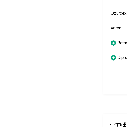
Ozurdex
Voren
Betn
Dipr
: で