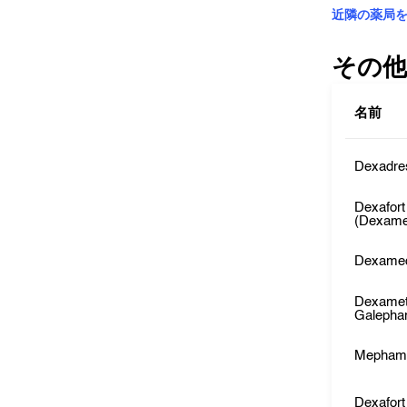
近隣の薬局
その他
名前
Dexadre
Dexafort
(Dexame
Dexame
Dexame
Galepha
Mepham
Dexafort