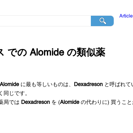
Articl
ス
での
Alomide
の類似薬
Alomide
に最も等しいものは、
Dexadreson
と呼ばれて
く同じです。
薬局では
Dexadreson
を (
Alomide
の代わりに) 買うこ