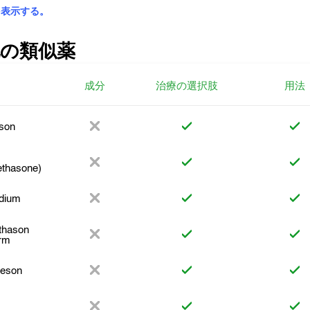
を表示する。
の類似薬
成分
治療の選択肢
用法
son
thasone)
dium
thason
rm
eson