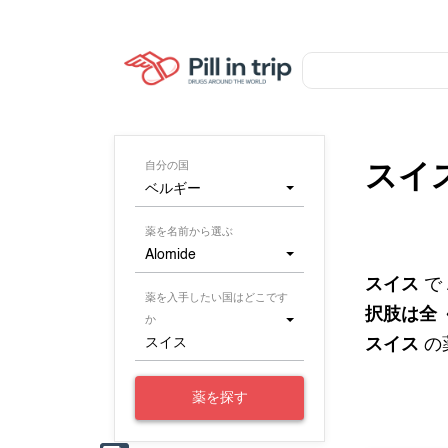
自分の国
スイ
ベルギー
薬を名前から選ぶ
Alomide
スイス
で
薬を入手したい国はどこです
択肢は全
か
スイス
スイス
の
薬を探す