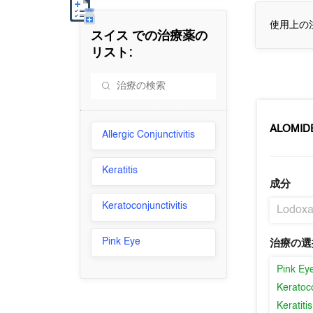
使用上の
スイス
での治療薬の
リスト:
ALOMID
Allergic Conjunctivitis
Keratitis
成分
Keratoconjunctivitis
Lodox
Pink Eye
治療の選
Pink Ey
Keratoco
Keratitis