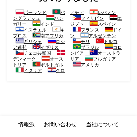
ポーランド
バ
アチア
レバノン
ングラデシュ
ハン
フィリピン
エ
ガリー
インド
ジプト
スペイン
イスラエル
キ
フランス
ドイ
プロス
南アフリカ
ツ
アルゼンチン
ギリシャ
ロシ
チリ
トルコ
ア連邦
イギリス
ブラジル
コロ
チェコ共和国
ンビア
オーストラ
デンマーク
オース
リア
ブルガリア
トリア
ポルトガル
アメリカ
イタリア
クロ
情報源
お問い合わせ
当社について