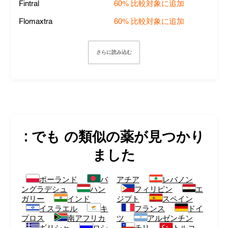
Fintral
60%
比較対象に追加
Flomaxtra
60%
比較対象に追加
さらに読み込む
: でも
の類似の薬が見つかり
ました
ポーランド
バ
アチア
レバノン
ングラデシュ
ハン
フィリピン
エ
ガリー
インド
ジプト
スペイン
イスラエル
キ
フランス
ドイ
プロス
南アフリカ
ツ
アルゼンチン