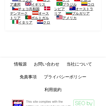
ギリシャ
ロシ
チリ
トルコ
ア連邦
イギリス
ブラジル
コロ
チェコ共和国
ンビア
オーストラ
デンマーク
オース
リア
ブルガリア
トリア
ポルトガル
アメリカ
イタリア
クロ
情報源
お問い合わせ
当社について
免責事項
プライバシーポリシー
利用規約
This site complies with the