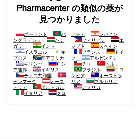
Pharmacenter
の類似の薬が
見つかりました
ポーランド
バ
アチア
レバノン
ングラデシュ
ハン
フィリピン
エ
ガリー
インド
ジプト
スペイン
イスラエル
キ
フランス
ドイ
プロス
南アフリカ
ツ
アルゼンチン
ギリシャ
ロシ
チリ
トルコ
ア連邦
イギリス
ブラジル
コロ
チェコ共和国
ンビア
オーストラ
デンマーク
オース
リア
ブルガリア
トリア
ポルトガル
アメリカ
イタリア
クロ