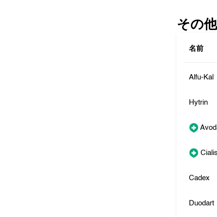
その他
名前
Alfu-Kal
Hytrin
Avod
Ciali
Cadex
Duodart