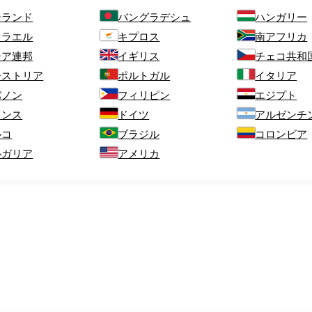
ーランド
バングラデシュ
ハンガリー
スラエル
キプロス
南アフリカ
シア連邦
イギリス
チェコ共和
ーストリア
ポルトガル
イタリア
バノン
フィリピン
エジプト
ランス
ドイツ
アルゼンチ
ルコ
ブラジル
コロンビア
ルガリア
アメリカ