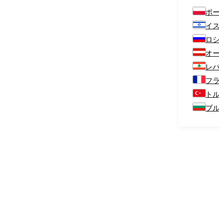
ポ
イ
ロ
オ
レ
フ
ト
ブ