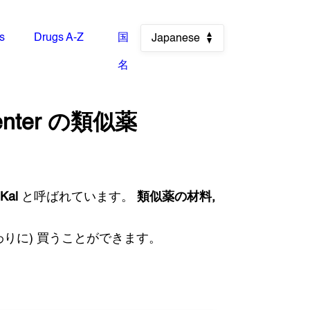
es
Drugs A-Z
国
Japanese
名
nter
の類似薬
-Kal
と呼ばれています。
類似薬の材料,
りに) 買うことができます。