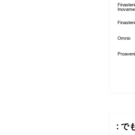
Finaster
Inovame
Finaster
Omnic
Proaveni
: で