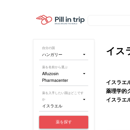
自分の国
イス
ハンガリー
薬を名前から選ぶ
Alfuzosin
Pharmacenter
イスラエ
薬理学的
薬を入手したい国はどこです
イスラエ
か
イスラエル
薬を探す