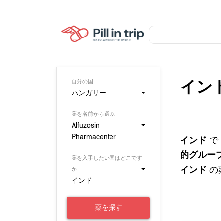
自分の国
イン
ハンガリー
薬を名前から選ぶ
Alfuzosin
Pharmacenter
インド
で
的グルー
薬を入手したい国はどこです
インド
の
か
インド
薬を探す