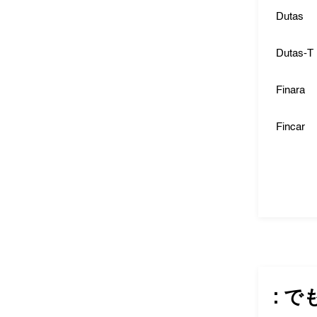
Dutas
Dutas-T
Finara
Fincar
: で