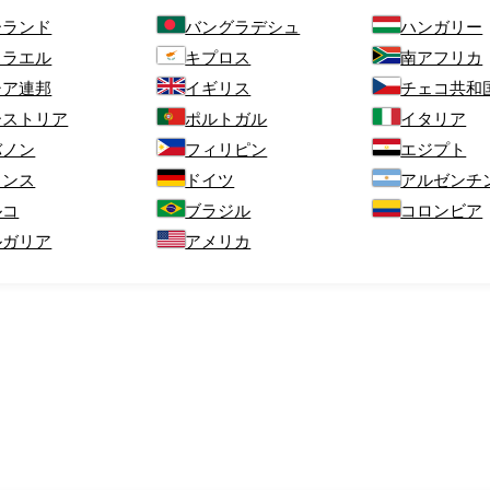
ーランド
バングラデシュ
ハンガリー
スラエル
キプロス
南アフリカ
シア連邦
イギリス
チェコ共和
ーストリア
ポルトガル
イタリア
バノン
フィリピン
エジプト
ランス
ドイツ
アルゼンチ
ルコ
ブラジル
コロンビア
ルガリア
アメリカ