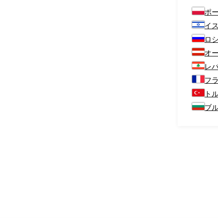
ポ
イ
ロ
オ
レ
フ
ト
ブ