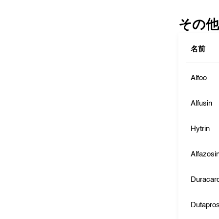
その他
名前
Alfoo
Alfusin
Hytrin
Alfazosi
Duracar
Dutapros