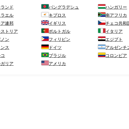
ーランド
バングラデシュ
ハンガリー
スラエル
キプロス
南アフリカ
シア連邦
イギリス
チェコ共和
ーストリア
ポルトガル
イタリア
バノン
フィリピン
エジプト
ランス
ドイツ
アルゼンチ
ルコ
ブラジル
コロンビア
ルガリア
アメリカ