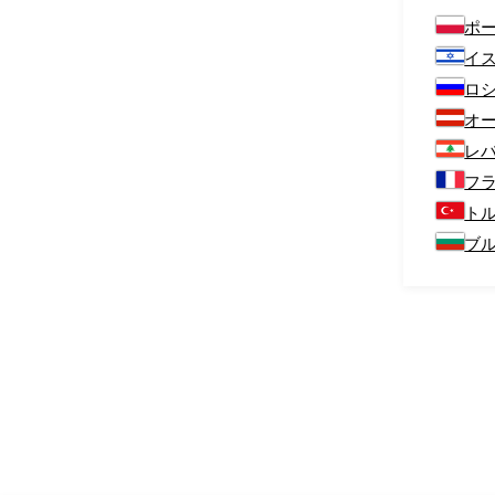
ポ
イ
ロ
オ
レ
フ
ト
ブ