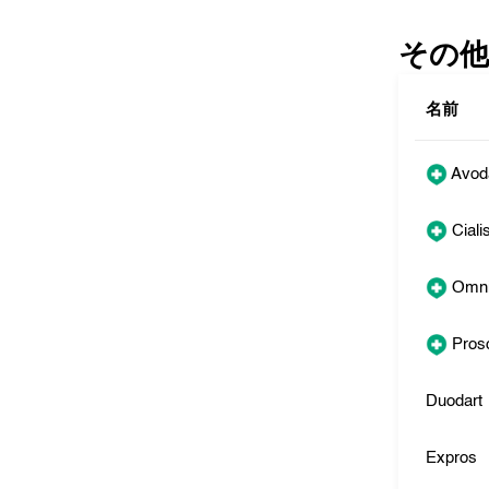
その他
名前
Avod
Ciali
Omni
Pros
Duodart
Expros