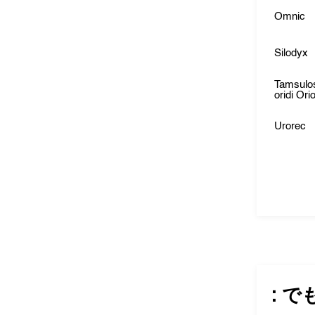
Omnic
Silodyx
Tamsulos
oridi Ori
Urorec
: で