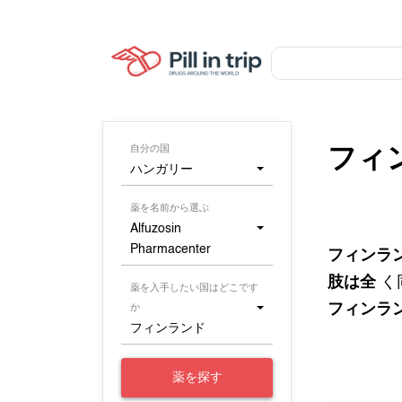
自分の国
フィ
ハンガリー
薬を名前から選ぶ
Alfuzosin
Pharmacenter
フィンラ
肢は全
く
薬を入手したい国はどこです
フィンラ
か
フィンランド
薬を探す