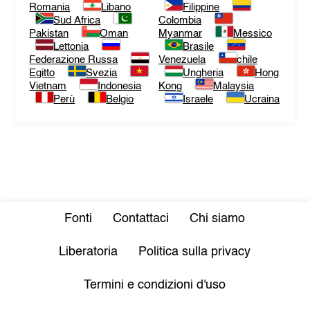
Romania
Libano
Filippine
Sud Africa
Colombia
Pakistan
Oman
Myanmar
Messico
Lettonia
Brasile
Federazione Russa
Venezuela
chile
Egitto
Svezia
Ungheria
Hong
Vietnam
Indonesia
Kong
Malaysia
Perù
Belgio
Israele
Ucraina
Fonti
Contattaci
Chi siamo
Liberatoria
Politica sulla privacy
Termini e condizioni d'uso