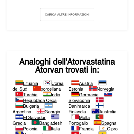
CARICA ALTRE INFORMAZIONI
Analoghi dell'
Atorvastatina
Atorvan
trovati in:
Lituania
Corea
Austria
del Sud
porcellana
Estonia
Norvegia
Turchia
India
Germania
Repubblica Ceca
Slovacchia
Bulgaria
Danimarca
Argentina
Georgia
Finlandia
Australia
El Salvador
Malta
Grecia
Bangladesh
Portogallo
Spagna
Polonia
Italia
Francia
Cipro