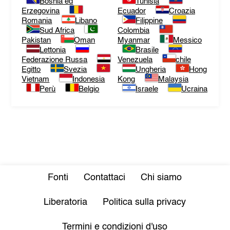
Bosnia ed
Tunisia
Erzegovina
Ecuador
Croazia
Romania
Libano
Filippine
Sud Africa
Colombia
Pakistan
Oman
Myanmar
Messico
Lettonia
Brasile
Federazione Russa
Venezuela
chile
Egitto
Svezia
Ungheria
Hong
Vietnam
Indonesia
Kong
Malaysia
Perù
Belgio
Israele
Ucraina
Fonti
Contattaci
Chi siamo
Liberatoria
Politica sulla privacy
Termini e condizioni d'uso