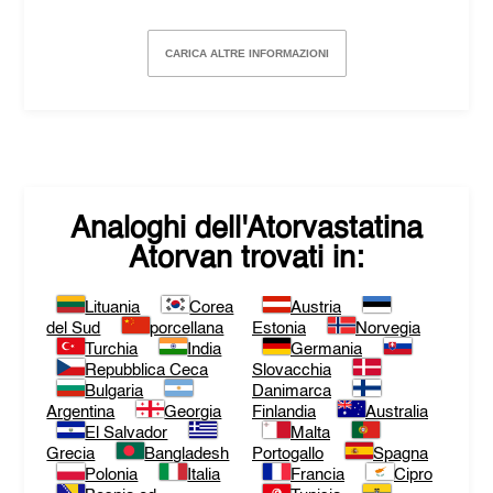
CARICA ALTRE INFORMAZIONI
Analoghi dell'
Atorvastatina
Atorvan
trovati in:
Lituania
Corea
Austria
del Sud
porcellana
Estonia
Norvegia
Turchia
India
Germania
Repubblica Ceca
Slovacchia
Bulgaria
Danimarca
Argentina
Georgia
Finlandia
Australia
El Salvador
Malta
Grecia
Bangladesh
Portogallo
Spagna
Polonia
Italia
Francia
Cipro