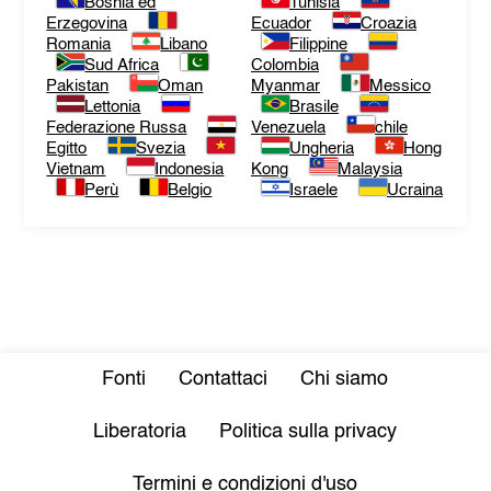
Bosnia ed
Tunisia
Erzegovina
Ecuador
Croazia
Romania
Libano
Filippine
Sud Africa
Colombia
Pakistan
Oman
Myanmar
Messico
Lettonia
Brasile
Federazione Russa
Venezuela
chile
Egitto
Svezia
Ungheria
Hong
Vietnam
Indonesia
Kong
Malaysia
Perù
Belgio
Israele
Ucraina
Fonti
Contattaci
Chi siamo
Liberatoria
Politica sulla privacy
Termini e condizioni d'uso