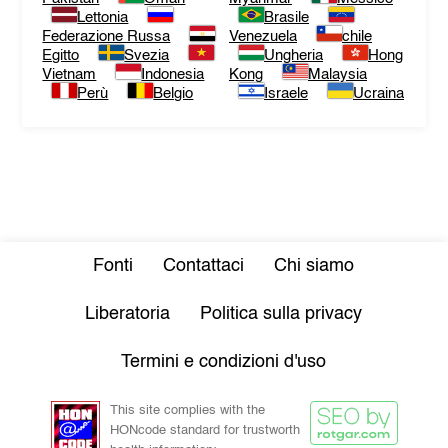
Lettonia
Brasile
Federazione Russa
Venezuela
chile
Egitto
Svezia
Ungheria
Hong
Vietnam
Indonesia
Kong
Malaysia
Perù
Belgio
Israele
Ucraina
Fonti
Contattaci
Chi siamo
Liberatoria
Politica sulla privacy
Termini e condizioni d'uso
This site complies with the
HONcode standard for trustworth