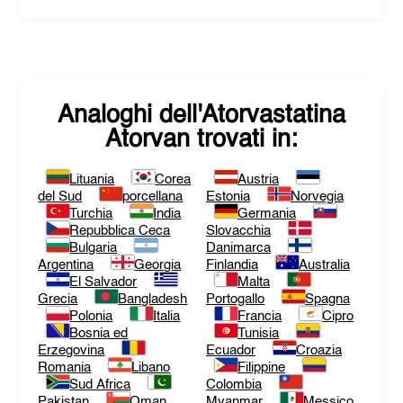
Analoghi dell'
Atorvastatina
Atorvan
trovati in:
Lituania
Corea
Austria
del Sud
porcellana
Estonia
Norvegia
Turchia
India
Germania
Repubblica Ceca
Slovacchia
Bulgaria
Danimarca
Argentina
Georgia
Finlandia
Australia
El Salvador
Malta
Grecia
Bangladesh
Portogallo
Spagna
Polonia
Italia
Francia
Cipro
Bosnia ed
Tunisia
Erzegovina
Ecuador
Croazia
Romania
Libano
Filippine
Sud Africa
Colombia
Pakistan
Oman
Myanmar
Messico