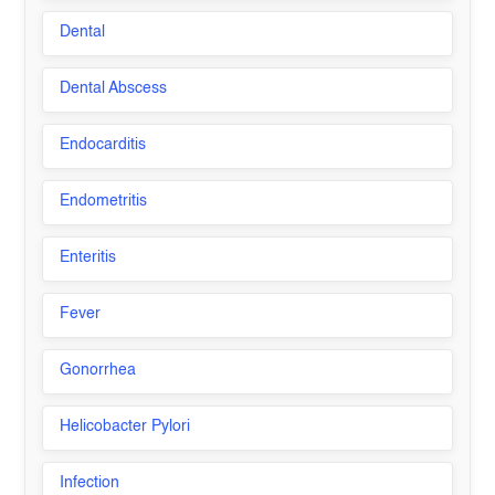
Dental
Dental Abscess
Endocarditis
Endometritis
Enteritis
Fever
Gonorrhea
Helicobacter Pylori
Infection