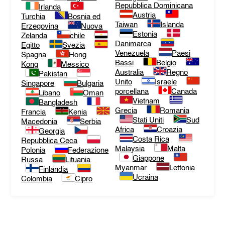
Repubblica Dominicana
Irlanda
Austria
Turchia
Bosnia ed
Taiwan
Islanda
Erzegovina
Nuova
Estonia
Zelanda
chile
Danimarca
Egitto
Svezia
Venezuela
Paesi
Spagna
Hong
Bassi
Belgio
Kong
Messico
Australia
Regno
Pakistan
Unito
Israele
Singapore
Bulgaria
porcellana
Canada
Libano
Oman
Vietnam
Bangladesh
Grecia
Romania
Francia
Kenia
Stati Uniti
Sud
Macedonia
Serbia
Africa
Croazia
Georgia
Costa Rica
Repubblica Ceca
Malaysia
Malta
Polonia
Federazione
Giappone
Russa
Lituania
Myanmar
Lettonia
Finlandia
Ucraina
Colombia
Cipro