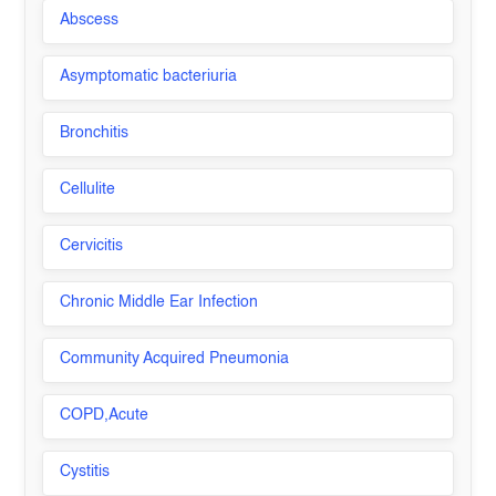
Abscess
Asymptomatic bacteriuria
Bronchitis
Cellulite
Cervicitis
Chronic Middle Ear Infection
Community Acquired Pneumonia
COPD,Acute
Cystitis