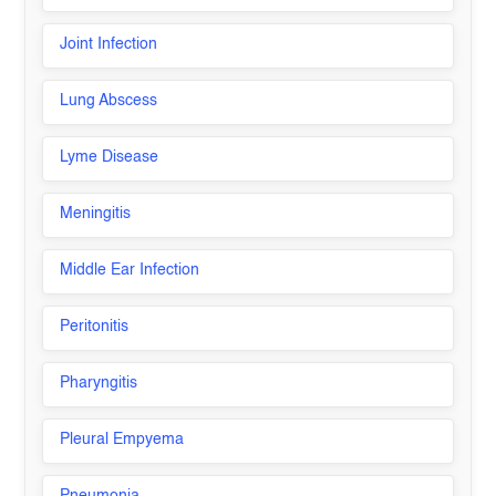
Joint Infection
Lung Abscess
Lyme Disease
Meningitis
Middle Ear Infection
Peritonitis
Pharyngitis
Pleural Empyema