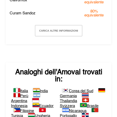
Clavumox
equivalente
80%
Curam Sandoz
equivalente
CARICA ALTRE INFORMAZIONI
Analoghi dell'
Amoval
trovati
in:
Italia
India
Corea del Sud
Perù
Germania
Argentina
Thailandia
Indonesia
Ecuador
Svizzera
Brasile
Filippine
Nicaragua
Tunisia
Ungheria
Portogallo